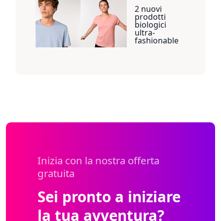
2 nuovi
prodotti
biologici
ultra-
fashionable
Inizia con la nostra offerta
gratuita
Sei pronto a iniziare
la tua avventura?