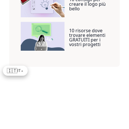
creare il logo più
bello
10 risorse dove
trovare elementi
GRATUITI per i
vostri progetti
🇮🇹
IT
▲
Inizia con la nostra offerta
gratuita