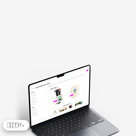
🇮🇹
IT
▲