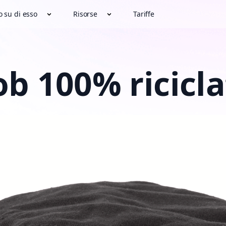
o su di esso
Risorse
Tariffe
b 100% ricicl