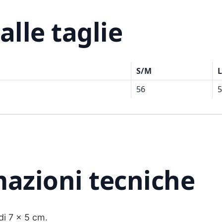
alle taglie
S/M
56
5
azioni tecniche
di 7 x 5 cm.