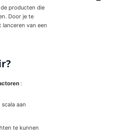
, de producten die
n. Door je te
et lanceren van een
ir?
factoren
:
 scala aan
chten te kunnen