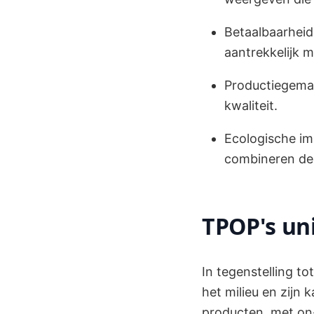
Betaalbaarheid
aantrekkelijk m
Productiegemak
kwaliteit.
Ecologische im
combineren dez
TPOP's un
In tegenstelling t
het milieu en zijn
producten, met on-