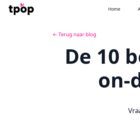
Home
A
← Terug naar blog
De 10 b
on-
Vra