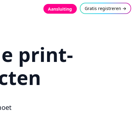
Gratis registreren →
Aansluiting
e print-
cten
moet