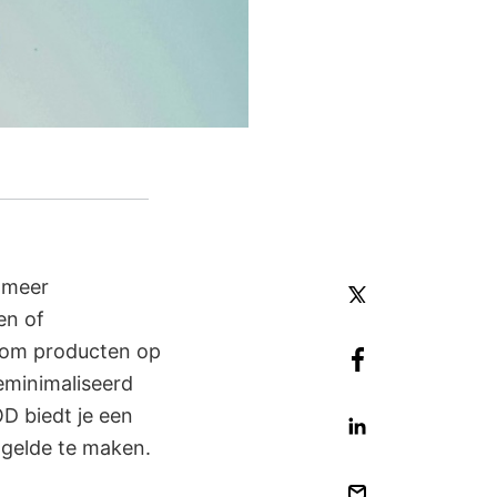
s meer
en of
k om producten op
geminimaliseerd
D biedt je een
 gelde te maken.