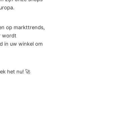
uropa.
en op markttrends,
r wordt
d in uw winkel om
k het nu! 🚀