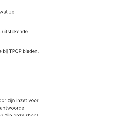
 wat ze
 uitstekende
e bij TPOP bieden,
or zijn inzet voor
erantwoorde
en zijn onze shops