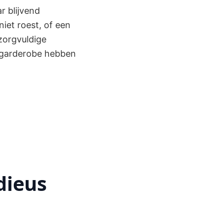
r blijvend
iet roest, of een
 zorgvuldige
je garderobe hebben
dieus