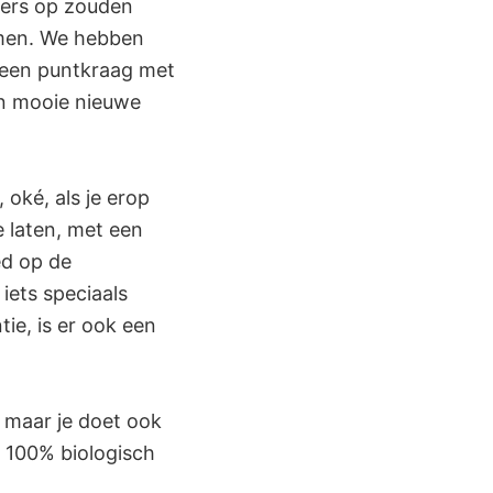
loers op zouden
rmen. We hebben
n een puntkraag met
un mooie nieuwe
oké, als je erop
te laten, met een
ed op de
iets speciaals
ie, is er ook een
, maar je doet ook
n 100% biologisch