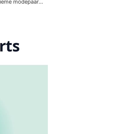
tieme modepaar...
rts