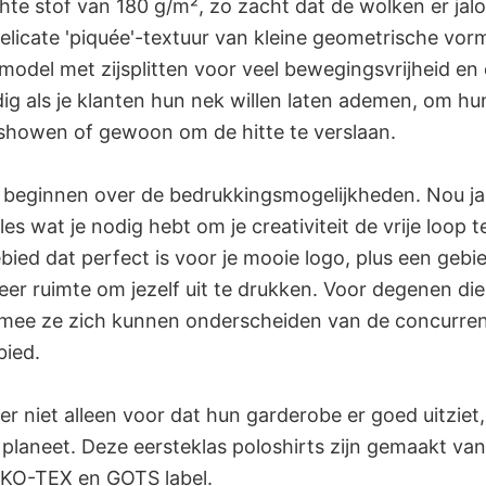
ichte stof van 180 g/m², zo zacht dat de wolken er ja
elicate 'piquée'-textuur van kleine geometrische vo
odel met zijsplitten voor veel bewegingsvrijheid e
g als je klanten hun nek willen laten ademen, om h
 showen of gewoon om de hitte te verslaan.
 beginnen over de bedrukkingsmogelijkheden. Nou ja, 
lles wat je nodig hebt om je creativiteit de vrije loop 
ied dat perfect is voor je mooie logo, plus een gebi
er ruimte om jezelf uit te drukken. Voor degenen die 
mee ze zich kunnen onderscheiden van de concurrent
ied.
er niet alleen voor dat hun garderobe er goed uitziet
 planeet. Deze eersteklas poloshirts zijn gemaakt va
KO-TEX en GOTS label.