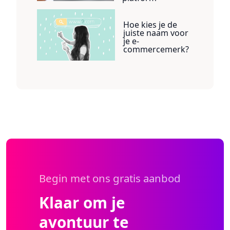
Hoe kies je de
juiste naam voor
je e-
commercemerk?
Begin met ons gratis aanbod
Klaar om je
avontuur te