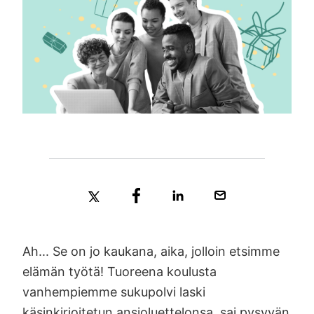
Ah... Se on jo kaukana, aika, jolloin etsimme
elämän työtä! Tuoreena koulusta
vanhempiemme sukupolvi laski
käsinkirjoitetun ansioluettelonsa, sai pysyvän