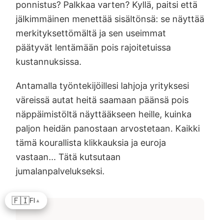
ponnistus? Palkkaa varten? Kyllä, paitsi että
jälkimmäinen menettää sisältönsä: se näyttää
merkityksettömältä ja sen useimmat
päätyvät lentämään pois rajoitetuissa
kustannuksissa.
Antamalla työntekijöillesi lahjoja yrityksesi
väreissä autat heitä saamaan päänsä pois
näppäimistöltä näyttääkseen heille, kuinka
paljon heidän panostaan arvostetaan. Kaikki
tämä kourallista klikkauksia ja euroja
vastaan... Tätä kutsutaan
jumalanpalvelukseksi.
🇫🇮
FI
▲