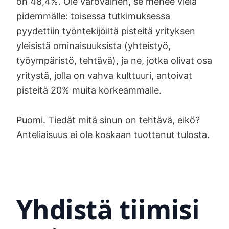
on 48,4%. Ole varovainen, se menee vielä
pidemmälle: toisessa tutkimuksessa
pyydettiin työntekijöiltä pisteitä yrityksen
yleisistä ominaisuuksista (yhteistyö,
työympäristö, tehtävä), ja ne, jotka olivat osa
yritystä, jolla on vahva kulttuuri, antoivat
pisteitä 20% muita korkeammalle.
Puomi. Tiedät mitä sinun on tehtävä, eikö?
Anteliaisuus ei ole koskaan tuottanut tulosta.
Yhdistä tiimisi