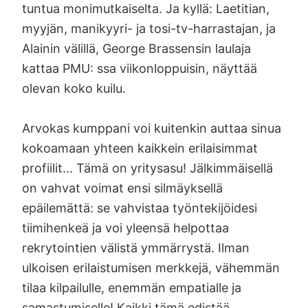
tuntua monimutkaiselta. Ja kyllä: Laetitian,
myyjän, manikyyri- ja tosi-tv-harrastajan, ja
Alainin välillä, George Brassensin laulaja
kattaa PMU: ssa viikonloppuisin, näyttää
olevan koko kuilu.
Arvokas kumppani voi kuitenkin auttaa sinua
kokoamaan yhteen kaikkein erilaisimmat
profiilit... Tämä on yritysasu! Jälkimmäisellä
on vahvat voimat ensi silmäyksellä
epäilemättä: se vahvistaa työntekijöidesi
tiimihenkeä ja voi yleensä helpottaa
rekrytointien välistä ymmärrystä. Ilman
ulkoisen erilaistumisen merkkejä, vähemmän
tilaa kilpailulle, enemmän empatialle ja
samastumiselle! Kaikki tämä edistää