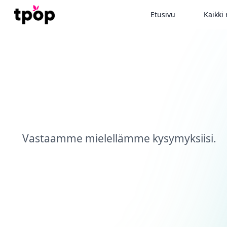
Etusivu
Kaikki 
Onko sinulla kysymyk
verkkokauppa-alusta
Vastaamme mielellämme kysymyksiisi.