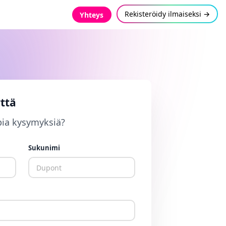
Rekisteröidy ilmaiseksi →
Yhteys
ttä
pia kysymyksiä?
Sukunimi