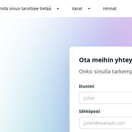
mitä sinun tarvitsee tietää
Varat
Hinnat
siä
stamme?
Ota meihin yhtey
Onko sinulla tarkem
Etunimi
Sähköposti