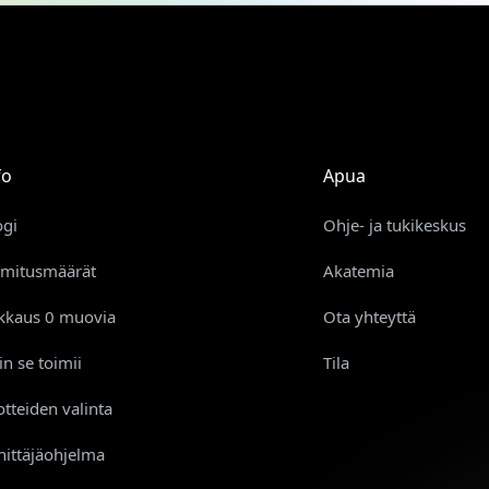
fo
Apua
ogi
Ohje- ja tukikeskus
imitusmäärät
Akatemia
kkaus 0 muovia
Ota yhteyttä
in se toimii
Tila
otteiden valinta
hittäjäohjelma