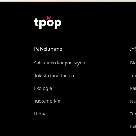
Palvelumme
In
Sähköinen kaupankäynti
Bl
Tulosta tarvittaessa
To
Ekologia
Pa
Tuotemerkin
Nä
Hinnat
Tu
Ke