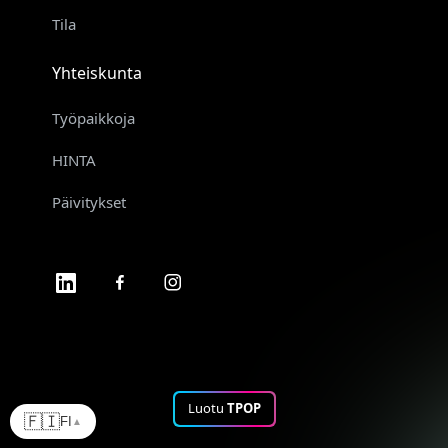
Tila
Yhteiskunta
Työpaikkoja
HINTA
Päivitykset
Luotu
TPOP
🇫🇮
FI
▲