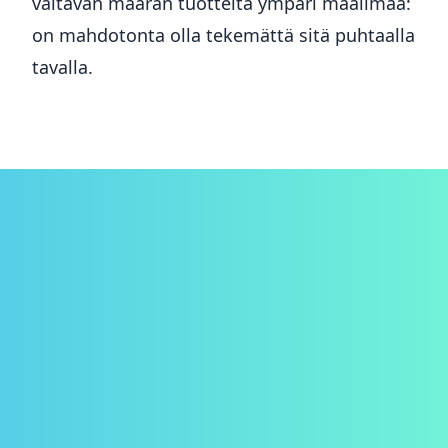
valtavan määrän tuotteita ympäri maailmaa:
on mahdotonta olla tekemättä sitä puhtaalla
tavalla.