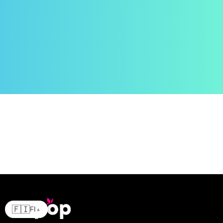
🇫🇮
FI
▲