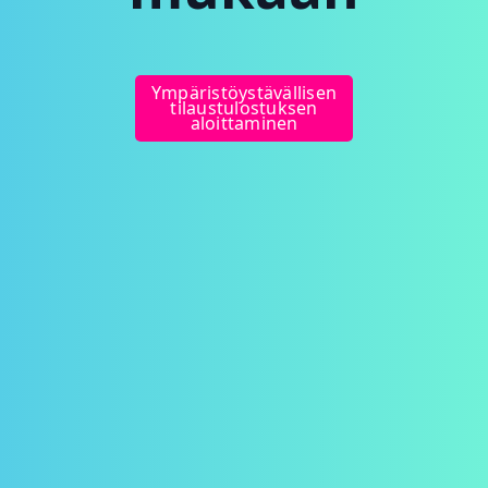
Ympäristöystävällisen
tilaustulostuksen
aloittaminen