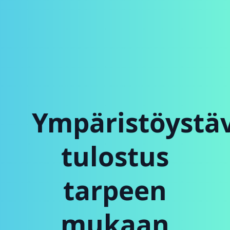
Ympäristöystäv
tulostus
tarpeen
mukaan