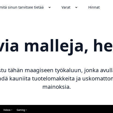
mitä sinun tarvitsee tietää
Varat
Hinnat
a malleja, he
tu tähän maagiseen työkaluun, jonka avull
hdä kauniita tuotelomakkeita ja uskomatto
mainoksia.