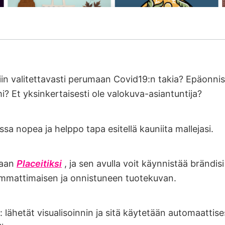
iin valitettavasti perumaan Covid19:n takia? Epäonnist
? Et yksinkertaisesti ole valokuva-asiantuntija?
ssa nopea ja helppo tapa esitellä kauniita mallejasi.
taan
Placeitiksi
, ja sen avulla voit käynnistää brändisi
ammattimaisen ja onnistuneen tuotekuvan.
 lähetät visualisoinnin ja sitä käytetään automaattisest