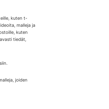
ille, kuten t-
deoita, malleja ja
ostoille, kuten
vasti tiedät,
iin.
alleja, joiden