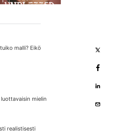
uiko malli? Eikö
 luottavaisin mielin
i realistisesti