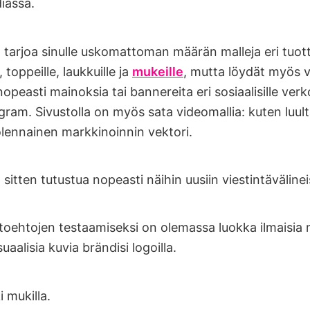
iassa.
 tarjoa sinulle uskomattoman määrän malleja eri tuotte
, toppeille, laukkuille ja
mukeille
, mutta löydät myös vi
nopeasti mainoksia tai bannereita eri sosiaalisille verk
ram. Sivustolla on myös sata videomallia: kuten luulta
 olennainen markkinoinnin vektori.
t sitten tutustua nopeasti näihin uusiin viestintävälineis
htoehtojen testaamiseksi on olemassa luokka ilmaisia m
suaalisia kuvia brändisi logoilla.
i mukilla.