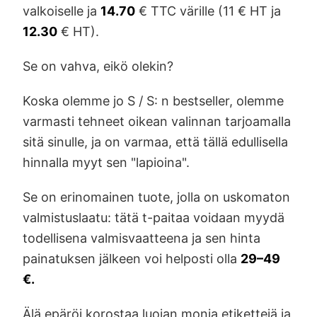
valkoiselle ja
14.70
€ TTC värille (11 € HT ja
12.30
€ HT).
Se on vahva, eikö olekin?
Koska olemme jo S / S: n bestseller, olemme
varmasti tehneet oikean valinnan tarjoamalla
sitä sinulle, ja on varmaa, että tällä edullisella
hinnalla myyt sen "lapioina".
Se on erinomainen tuote, jolla on uskomaton
valmistuslaatu: tätä t-paitaa voidaan myydä
todellisena valmisvaatteena ja sen hinta
painatuksen jälkeen voi helposti olla
29–49
€.
Älä epäröi korostaa luojan monia etikettejä ja