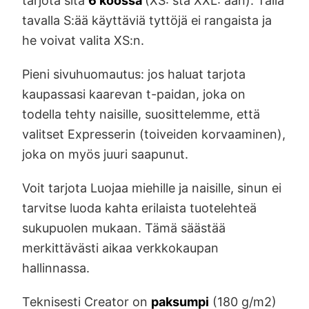
tarjota sitä
6 koossa
(XS: stä XXL: ään). Tällä
tavalla S:ää käyttäviä tyttöjä ei rangaista ja
he voivat valita XS:n.
Pieni sivuhuomautus: jos haluat tarjota
kaupassasi kaarevan t-paidan, joka on
todella tehty naisille, suosittelemme, että
valitset Expresserin (toiveiden korvaaminen),
joka on myös juuri saapunut.
Voit tarjota Luojaa miehille ja naisille, sinun ei
tarvitse luoda kahta erilaista tuotelehteä
sukupuolen mukaan. Tämä säästää
merkittävästi aikaa verkkokaupan
hallinnassa.
Teknisesti Creator on
paksumpi
(180 g/m2)