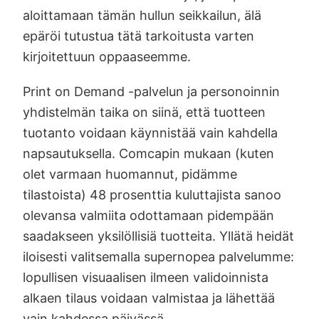
aloittamaan tämän hullun seikkailun, älä
epäröi tutustua tätä tarkoitusta varten
kirjoitettuun oppaaseemme.
Print on Demand -palvelun ja personoinnin
yhdistelmän taika on siinä, että tuotteen
tuotanto voidaan käynnistää vain kahdella
napsautuksella. Comcapin mukaan (kuten
olet varmaan huomannut, pidämme
tilastoista) 48 prosenttia kuluttajista sanoo
olevansa valmiita odottamaan pidempään
saadakseen yksilöllisiä tuotteita. Yllätä heidät
iloisesti valitsemalla supernopea palvelumme:
lopullisen visuaalisen ilmeen validoinnista
alkaen tilaus voidaan valmistaa ja lähettää
vain kahdessa päivässä.