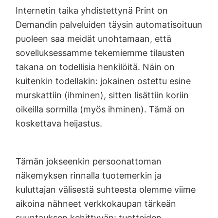
Internetin taika yhdistettynä Print on
Demandin palveluiden täysin automatisoituun
puoleen saa meidät unohtamaan, että
sovelluksessamme tekemiemme tilausten
takana on todellisia henkilöitä. Näin on
kuitenkin todellakin: jokainen ostettu esine
murskattiin (ihminen), sitten lisättiin koriin
oikeilla sormilla (myös ihminen). Tämä on
koskettava heijastus.
Tämän jokseenkin persoonattoman
näkemyksen rinnalla tuotemerkin ja
kuluttajan välisestä suhteesta olemme viime
aikoina nähneet verkkokaupan tärkeän
suuntauksen kehittyvän: tuotteiden