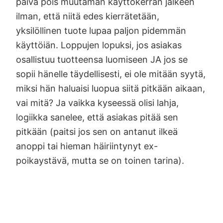
päivä pois muutaman käyttökerran jälkeen
ilman, että niitä edes kierrätetään,
yksilöllinen tuote lupaa paljon pidemmän
käyttöiän. Loppujen lopuksi, jos asiakas
osallistuu tuotteensa luomiseen JA jos se
sopii hänelle täydellisesti, ei ole mitään syytä,
miksi hän haluaisi luopua siitä pitkään aikaan,
vai mitä? Ja vaikka kyseessä olisi lahja,
logiikka sanelee, että asiakas pitää sen
pitkään (paitsi jos sen on antanut ilkeä
anoppi tai hieman häiriintynyt ex-
poikaystävä, mutta se on toinen tarina).