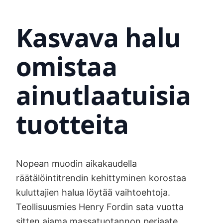
Kasvava halu
omistaa
ainutlaatuisia
tuotteita
Nopean muodin aikakaudella
räätälöintitrendin kehittyminen korostaa
kuluttajien halua löytää vaihtoehtoja.
Teollisuusmies Henry Fordin sata vuotta
sitten ajama massatuotannon periaate