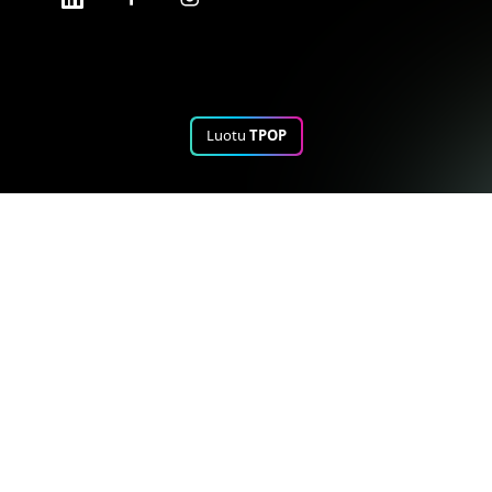
Luotu
TPOP