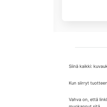
Siinä kaikki: kuva
Kun siirryt tuotte
Vahva on, että lin
muokannut sitä.