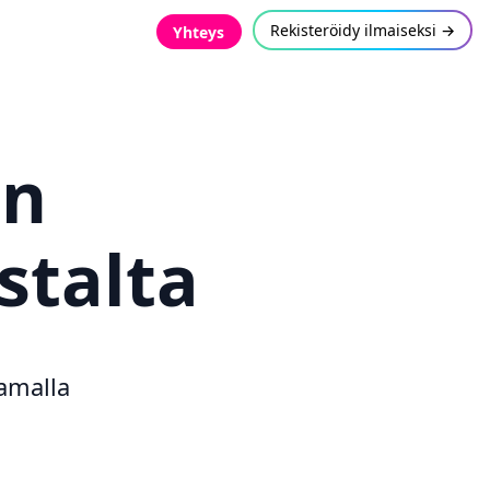
Rekisteröidy ilmaiseksi →
Yhteys
en
talta
amalla