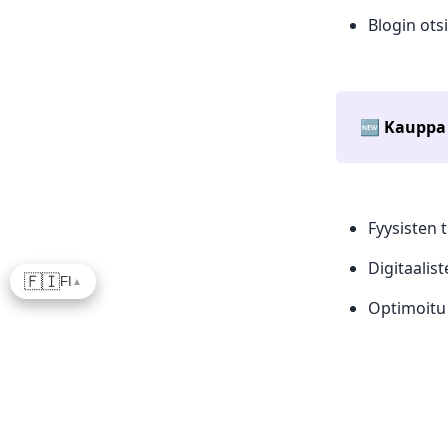
Blogin ots
🆕
Kauppa 
Fyysisten 
Digitaalis
🇫🇮
FI
▲
Optimoitu 
Lisää toimi
Global : T
Tuotekentt