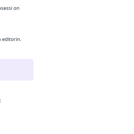
osessi on
editorin.
: