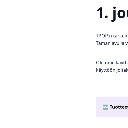
1. j
TPOP:n tärkein 
Tämän avulla v
Olemme käyttän
käyttöön joita
🆕
Tuottee