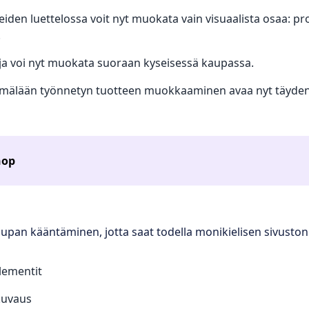
iden luettelossa voit nyt muokata vain visuaalista osaa: pr
.
ja voi nyt muokata suoraan kyseisessä kaupassa.
älään työnnetyn tuotteen muokkaaminen avaa nyt täyden 
hop
pan kääntäminen, jotta saat todella monikielisen sivuston
lementit
kuvaus