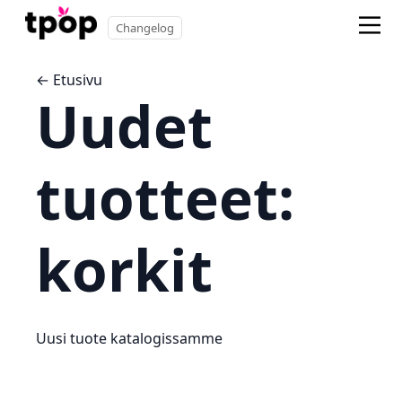
Changelog
← Etusivu
Uudet
tuotteet:
korkit
Uusi tuote katalogissamme