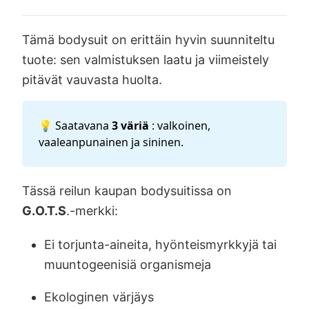
Tämä bodysuit on erittäin hyvin suunniteltu
tuote: sen valmistuksen laatu ja viimeistely
pitävät vauvasta huolta.
💡 Saatavana
3 väriä
: valkoinen,
vaaleanpunainen ja sininen.
Tässä reilun kaupan bodysuitissa on
G.O.T.S
.-merkki:
Ei torjunta-aineita, hyönteismyrkkyjä tai
muuntogeenisiä organismeja
Ekologinen värjäys