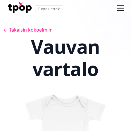
Tuoteluettelo
← Takaisin kokoelmiin
Vauvan
vartalo