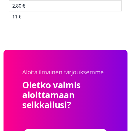
2,80 €
11 €
Aloita ilmainen tarjouksemme
Oletko valmis
aloittamaan
seikkailusi?