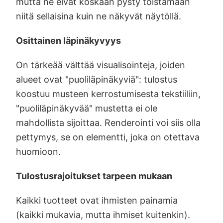
mutta ne eivät koskaan pysty toistamaan
niitä sellaisina kuin ne näkyvät näytöllä.
Osittainen läpinäkyvyys
On tärkeää välttää visualisointeja, joiden
alueet ovat "puoliläpinäkyviä": tulostus
koostuu musteen kerrostumisesta tekstiiliin,
"puoliläpinäkyvää" mustetta ei ole
mahdollista sijoittaa. Renderointi voi siis olla
pettymys, se on elementti, joka on otettava
huomioon.
Tulostusrajoitukset tarpeen mukaan
Kaikki tuotteet ovat ihmisten painamia
(kaikki mukavia, mutta ihmiset kuitenkin).