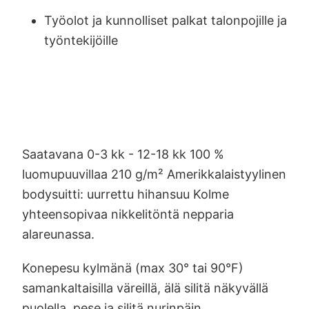
Työolot ja kunnolliset palkat talonpojille ja
työntekijöille
Saatavana 0-3 kk - 12-18 kk 100 %
luomupuuvillaa 210 g/m² Amerikkalaistyylinen
bodysuitti: uurrettu hihansuu Kolme
yhteensopivaa nikkelitöntä nepparia
alareunassa.
Konepesu kylmänä (max 30° tai 90°F)
samankaltaisilla väreillä, älä silitä näkyvällä
puolella, pese ja silitä nurinpäin.