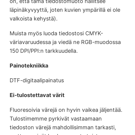
on, että tämä tiedostomuoto hallitsee
läpinäkyvyyttä, joten kuvien ympärillä ei ole
valkoista kehystä).
Muista myös luoda tiedostosi CMYK-
väriavaruudessa ja viedä ne RGB-muodossa
150 DPI/PPI:n tarkkuudella.
Painotekniikka
DTF-digitaalipainatus
Ei-tulostettavat värit
Fluoresoivia värejä on hyvin vaikea jäljentää.
Tulostimemme pyrkivät vastaamaan
tiedoston värejä mahdollisimman tarkasti,