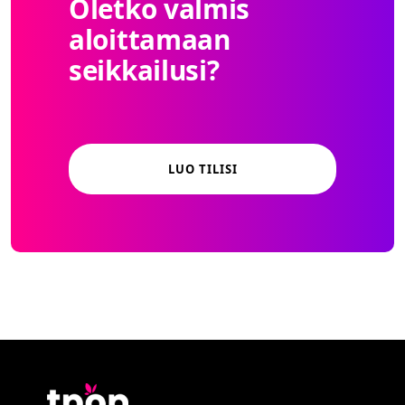
Oletko valmis
aloittamaan
seikkailusi?
LUO TILISI