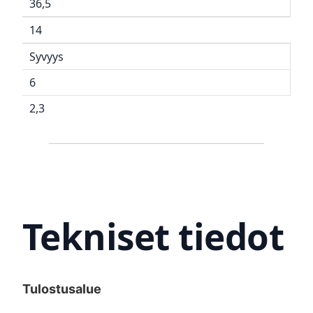
36,5
14
Syvyys
6
2,3
Tekniset tiedot
Tulostusalue