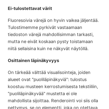
Ei-tulostettavat värit
Fluoresoivia värejä on hyvin vaikea jäljentää.
Tulostimemme pyrkivät vastaamaan
tiedoston värejä mahdollisimman tarkasti,
mutta ne eivät koskaan pysty toistamaan
niitä sellaisina kuin ne näkyvät näytöllä.
Osittainen läpinäkyvyys
On tärkeää välttää visualisointeja, joiden
alueet ovat "puoliläpinäkyviä": tulostus
koostuu musteen kerrostumisesta tekstiiliin,
"puoliläpinäkyvää" mustetta ei ole
mahdollista sijoittaa. Renderointi voi siis olla
pettymys, se on elementti, joka on otettava