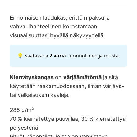
Erinomaisen laadukas, erittäin paksu ja
vahva. Ihanteellinen korostamaan
visuaalisuuttasi hyvällä näkyvyydellä.
💡 Saatavana
2 väriä
: luonnollinen ja musta.
Kierrätyskangas
on
värjäämätöntä
ja sitä
käytetään raakamuodossaan, ilman värjäys-
tai valkaisukemikaaleja.
285 g/m²
70 % kierrätettyä puuvillaa, 30 % kierrätettyä
polyesteriä
Pitkät kädensijat, joissa on vahvistava