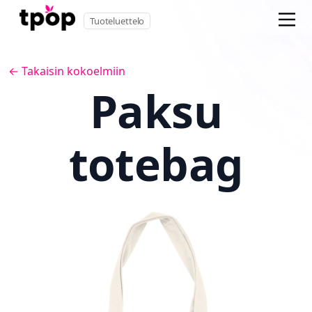
Tuoteluettelo
← Takaisin kokoelmiin
Paksu
totebag