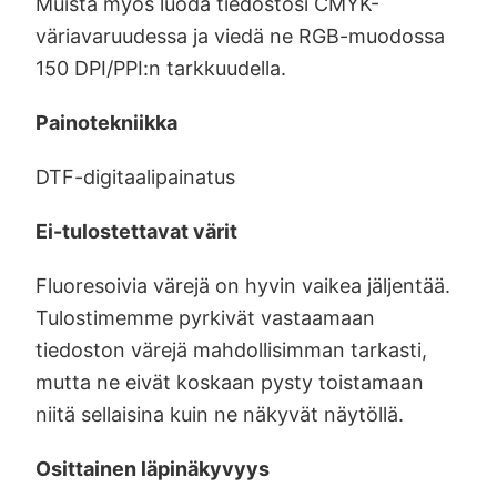
Muista myös luoda tiedostosi CMYK-
väriavaruudessa ja viedä ne RGB-muodossa
150 DPI/PPI:n tarkkuudella.
Painotekniikka
DTF-digitaalipainatus
Ei-tulostettavat värit
Fluoresoivia värejä on hyvin vaikea jäljentää.
Tulostimemme pyrkivät vastaamaan
tiedoston värejä mahdollisimman tarkasti,
mutta ne eivät koskaan pysty toistamaan
niitä sellaisina kuin ne näkyvät näytöllä.
Osittainen läpinäkyvyys