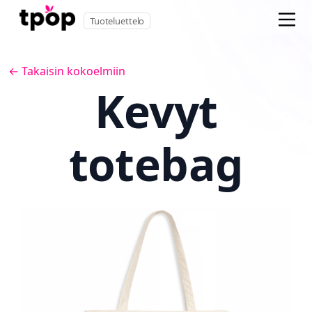
Tuoteluettelo
← Takaisin kokoelmiin
Kevyt
totebag