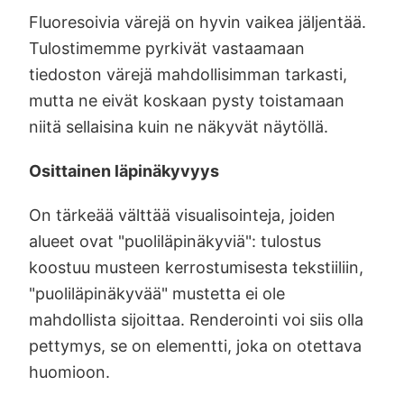
Fluoresoivia värejä on hyvin vaikea jäljentää.
Tulostimemme pyrkivät vastaamaan
tiedoston värejä mahdollisimman tarkasti,
mutta ne eivät koskaan pysty toistamaan
niitä sellaisina kuin ne näkyvät näytöllä.
Osittainen läpinäkyvyys
On tärkeää välttää visualisointeja, joiden
alueet ovat "puoliläpinäkyviä": tulostus
koostuu musteen kerrostumisesta tekstiiliin,
"puoliläpinäkyvää" mustetta ei ole
mahdollista sijoittaa. Renderointi voi siis olla
pettymys, se on elementti, joka on otettava
huomioon.