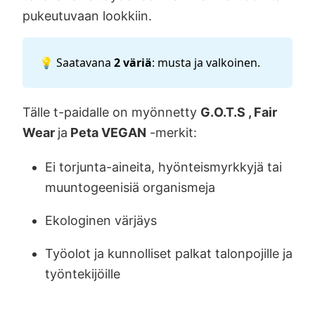
pukeutuvaan lookkiin.
💡 Saatavana
2 väriä
: musta ja valkoinen.
Tälle t-paidalle on myönnetty
G.O.T.S , Fair
Wear
ja
Peta VEGAN
-merkit:
Ei torjunta-aineita, hyönteismyrkkyjä tai
muuntogeenisiä organismeja
Ekologinen värjäys
Työolot ja kunnolliset palkat talonpojille ja
työntekijöille