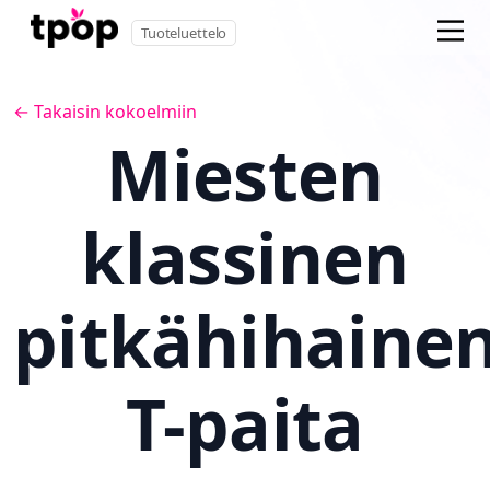
Tuoteluettelo
← Takaisin kokoelmiin
Miesten
klassinen
pitkähihaine
T-paita