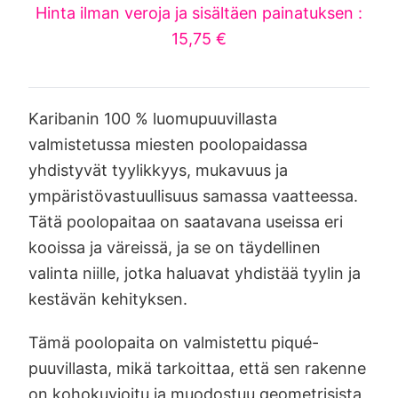
Hinta ilman veroja ja sisältäen painatuksen :
15,75 €
Karibanin 100 % luomupuuvillasta
valmistetussa miesten poolopaidassa
yhdistyvät tyylikkyys, mukavuus ja
ympäristövastuullisuus samassa vaatteessa.
Tätä poolopaitaa on saatavana useissa eri
kooissa ja väreissä, ja se on täydellinen
valinta niille, jotka haluavat yhdistää tyylin ja
kestävän kehityksen.
Tämä poolopaita on valmistettu piqué-
puuvillasta, mikä tarkoittaa, että sen rakenne
on kohokuvioitu ja muodostuu geometrisista