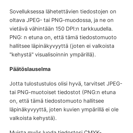
Sovelluksessa lähetettävien tiedostojen on
oltava JPEG- tai PNG-muodossa, ja ne on
vietävä vähintään 150 DPI:n tarkkuudella.
PNG: n etuna on, että tämä tiedostomuoto
hallitsee läpinäkyvyyttä (joten ei valkoista
"kehystä" visualisoinnin ympärillä).
Päätöslauselma
Jotta tulostustulos olisi hyvä, tarvitset JPEG-
tai PNG-muotoiset tiedostot (PNG:n etuna
on, että tämä tiedostomuoto hallitsee
läpinäkyvyyttä, joten kuvien ympärillä ei ole
valkoista kehystä).
Muista myös luoda tiedostosi CMYK-