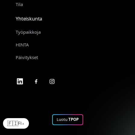
Tila
Yhteiskunta
Työpaikkoja
HINTA
Päivitykset
Luotu
TPOP
🇫🇮
FI
▲