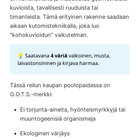
kuvioista, tavallisesti ruuduista tai
timanteista. Tämä erityinen rakenne saadaan
aikaan kutomistekniikalla, joka luo
"kohokuvioidun" vaikutelman.
💡 Saatavana
4 väriä
valkoinen, musta,
laivastonsininen ja kirjava harmaa.
Tässä reilun kaupan poolopaidassa on
G.O.T.S.-merkki:
Ei torjunta-aineita, hyönteismyrkkyjä tai
muuntogeenisiä organismeja
Ekologinen värjäys