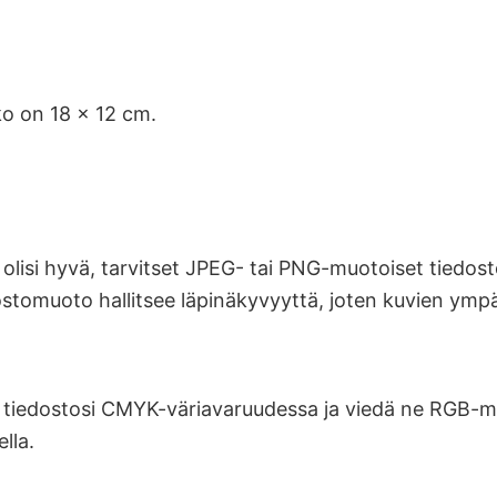
o on 18 x 12 cm.
s olisi hyvä, tarvitset JPEG- tai PNG-muotoiset tiedos
stomuoto hallitsee läpinäkyvyyttä, joten kuvien ympäri
 tiedostosi CMYK-väriavaruudessa ja viedä ne RGB-
lla.