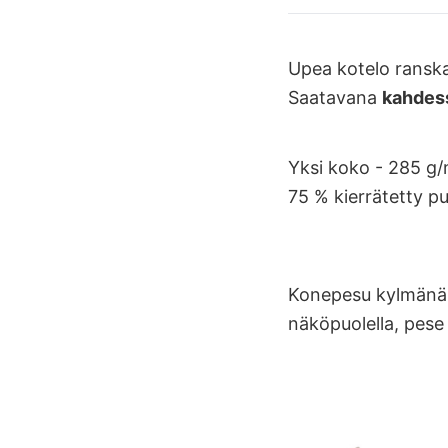
Upea kotelo ranskal
Saatavana
kahdess
Yksi koko - 285 g
75 % kierrätetty pu
Konepesu kylmänä (
näköpuolella, pese j