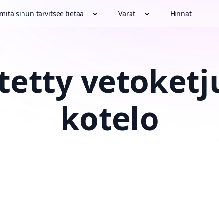
 mitä sinun tarvitsee tietää
Varat
Hinnat
tetty vetoketj
kotelo