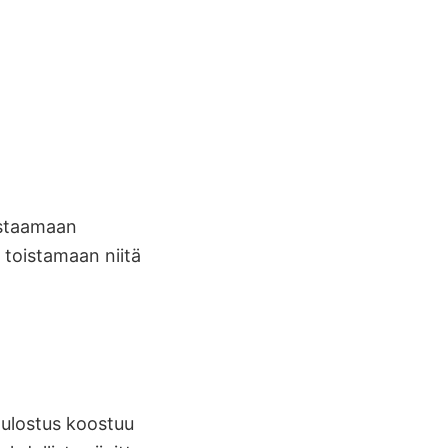
astaamaan
 toistamaan niitä
 tulostus koostuu