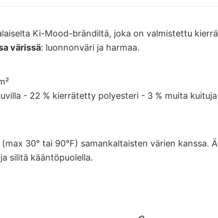
aiselta Ki-Mood-brändiltä, joka on valmistettu kierrä
a värissä
: luonnonväri ja harmaa.
/m²
uvilla - 22 % kierrätetty polyesteri - 3 % muita kuituja
max 30° tai 90°F) samankaltaisten värien kanssa. Älä
a silitä kääntöpuolella.