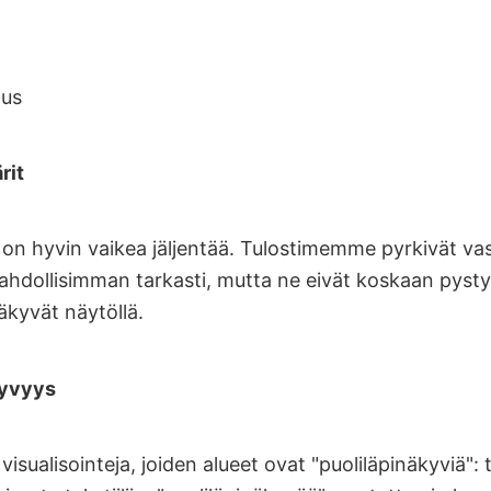
tus
rit
ä on hyvin vaikea jäljentää. Tulostimemme pyrkivät v
ahdollisimman tarkasti, mutta ne eivät koskaan pysty
näkyvät näytöllä.
kyvyys
visualisointeja, joiden alueet ovat "puoliläpinäkyviä":