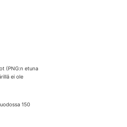
tot (PNG:n etuna
llä ei ole
muodossa 150