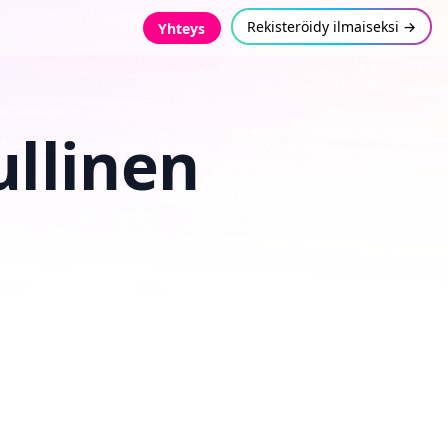
Rekisteröidy ilmaiseksi →
Yhteys
ullinen