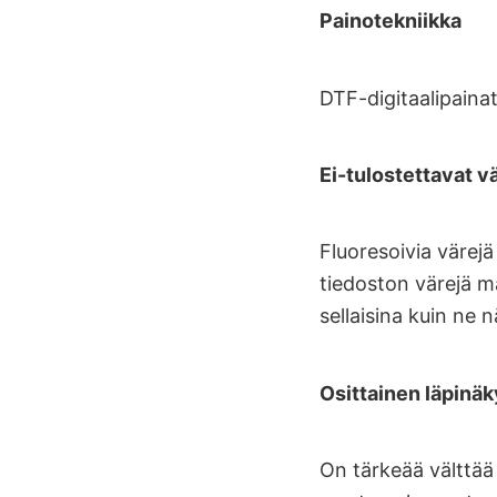
Painotekniikka
DTF-digitaalipaina
Ei-tulostettavat vä
Fluoresoivia värej
tiedoston värejä m
sellaisina kuin ne 
Osittainen läpinä
On tärkeää välttää 