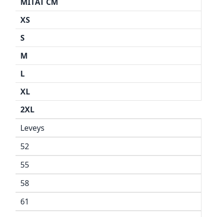
MITAT CM
XS
S
M
L
XL
2XL
Leveys
52
55
58
61