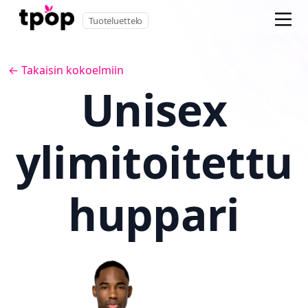
Tuoteluettelo
← Takaisin kokoelmiin
Unisex
ylimitoitettu
huppari