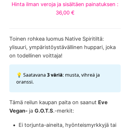
Hinta ilman veroja ja sisältäen painatuksen :
36,00 €
Toinen rohkea luomus Native Spiritiltä:
ylisuuri, ympäristöystävällinen huppari, joka
on todellinen voittaja!
💡 Saatavana
3 väriä
: musta, vihreä ja
oranssi.
Tämä reilun kaupan paita on saanut
Eve
Vegan-
ja
G.O.T.S
.-merkit:
Ei torjunta-aineita, hyönteismyrkkyjä tai