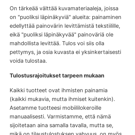
On tärkeää välttää kuvamateriaaleja, joissa
on "puoliksi läpinäkyviä" alueita: painaminen
edellyttää painovärin levittämistä tekstiilille,
eikä "puoliksi läpinäkyvää" painoväriä ole
mahdollista levittää. Tulos voi siis olla
pettymys, ja osia kuvasta ei yksinkertaisesti
voida tulostaa.
Tulostusrajoitukset tarpeen mukaan
Kaikki tuotteet ovat ihmisten painamia
(kaikki mukavia, mutta ihmiset kuitenkin).
Asetamme tuotteesi mobiililokeroille
manuaalisesti. Varmistamme, että nämä
sijoitetaan aina samalla tavalla, mutta se,
mikä on tilaustulostuksen vahvuus, on myös