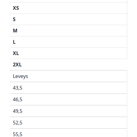
XS
S
M
L
XL
2XL
Leveys
43,5
46,5
49,5
52,5
55,5