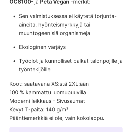
OCS100-
ja
Peta Vegan
-merkit:
Sen valmistuksessa ei käytetä torjunta-
aineita, hyönteismyrkkyjä tai
muuntogeenisiä organismeja
Ekologinen värjäys
Työolot ja kunnolliset palkat talonpojille ja
työntekijöille
Koot: saatavana XS:stä 2XL:ään
100 % kammattu luomupuuvilla
Moderni leikkaus - Sivusaumat
Kevyt T-paita: 140 g/m²
Pääntiemerkkiä ei ole, vain kokolappu.