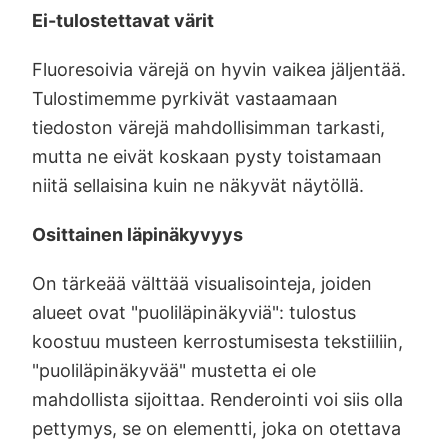
Ei-tulostettavat värit
Fluoresoivia värejä on hyvin vaikea jäljentää.
Tulostimemme pyrkivät vastaamaan
tiedoston värejä mahdollisimman tarkasti,
mutta ne eivät koskaan pysty toistamaan
niitä sellaisina kuin ne näkyvät näytöllä.
Osittainen läpinäkyvyys
On tärkeää välttää visualisointeja, joiden
alueet ovat "puoliläpinäkyviä": tulostus
koostuu musteen kerrostumisesta tekstiiliin,
"puoliläpinäkyvää" mustetta ei ole
mahdollista sijoittaa. Renderointi voi siis olla
pettymys, se on elementti, joka on otettava