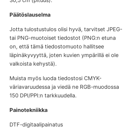
30,5 cm (pituus).
Päätöslauselma
Jotta tulostustulos olisi hyvä, tarvitset JPEG-
tai PNG-muotoiset tiedostot (PNG:n etuna
on, että tämä tiedostomuoto hallitsee
läpinäkyvyyttä, joten kuvien ympärillä ei ole
valkoista kehystä).
Muista myös luoda tiedostosi CMYK-
väriavaruudessa ja viedä ne RGB-muodossa
150 DPI/PPI:n tarkkuudella.
Painotekniikka
DTF-digitaalipainatus