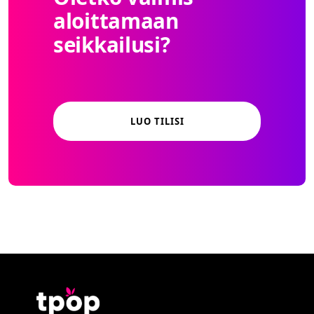
aloittamaan
seikkailusi?
LUO TILISI