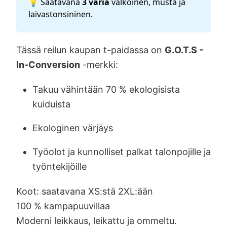
💡 Saatavana
3 väriä
valkoinen, musta ja
laivastonsininen.
Tässä reilun kaupan t-paidassa on
G.O.T.S -
In-Conversion
-merkki:
Takuu vähintään 70 % ekologisista
kuiduista
Ekologinen värjäys
Työolot ja kunnolliset palkat talonpojille ja
työntekijöille
Koot: saatavana XS:stä 2XL:ään
100 % kampapuuvillaa
Moderni leikkaus, leikattu ja ommeltu.