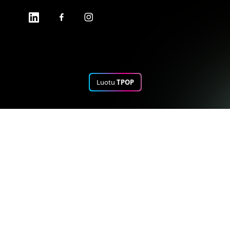
Luotu
TPOP