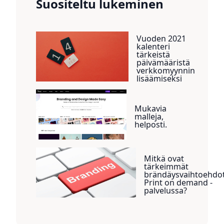
Suositeltu lukeminen
Vuoden 2021
kalenteri
tärkeistä
päivämääristä
verkkomyynnin
lisäämiseksi
Mukavia
malleja,
helposti.
Mitkä ovat
tärkeimmät
brändäysvaihtoehdo
Print on demand -
palvelussa?