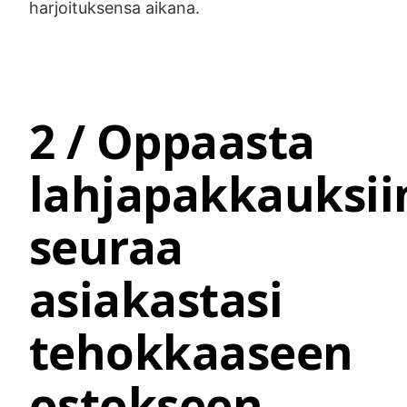
harjoituksensa aikana.
2 / Oppaasta
lahjapakkauksii
seuraa
asiakastasi
tehokkaaseen
ostokseen