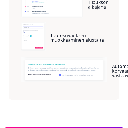
Tilauksen
aikajana
Tuotekuvauksen
muokkaaminen alustalta
Automa
korvaa
vastaav