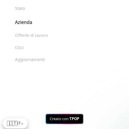
Stato
Azienda
Offerte di lavoro
CGU
Aggiornamenti
Creato con
TPOP
🇮🇹
IT
▲