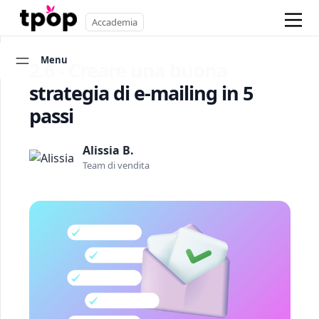
Accademia
Menu
2.6 - Creare una buona
strategia di e-mailing in 5
passi
Alissia B.
Team di vendita