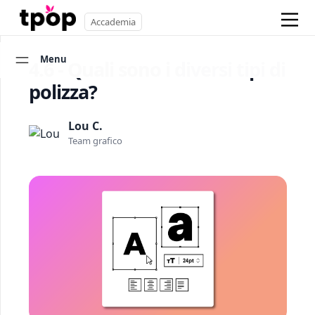
Accademia
Menu
4.6 - Quali sono i diversi tipi di
polizza?
Lou C.
Team grafico