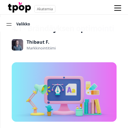
Akatemia
Valikko
4.1 - Brändäyksen optimointi
Thibaut F.
Markkinointitiimi