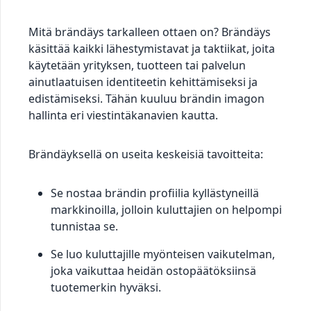
Mitä brändäys tarkalleen ottaen on? Brändäys
käsittää kaikki lähestymistavat ja taktiikat, joita
käytetään yrityksen, tuotteen tai palvelun
ainutlaatuisen identiteetin kehittämiseksi ja
edistämiseksi. Tähän kuuluu brändin imagon
hallinta eri viestintäkanavien kautta.
Brändäyksellä on useita keskeisiä tavoitteita:
Se nostaa brändin profiilia kyllästyneillä
markkinoilla, jolloin kuluttajien on helpompi
tunnistaa se.
Se luo kuluttajille myönteisen vaikutelman,
joka vaikuttaa heidän ostopäätöksiinsä
tuotemerkin hyväksi.