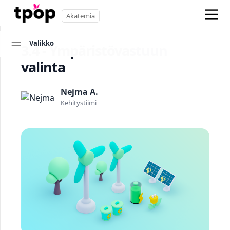
Akatemia
Valikko
3.4 - Ympäristövastuun
valinta
Nejma A.
Kehitystiimi