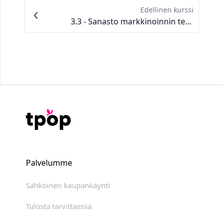
Edellinen kurssi
3.3 - Sanasto markkinoinnin termeistä, jotka sinun on tiedettävä
Palvelumme
Sähköinen kaupankäynti
Tulosta tarvittaessa