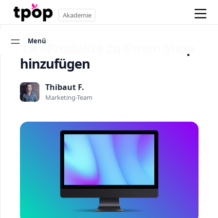
Akademie
Menü
1.4 - Produkte zu Ihrem Shop
hinzufügen
Thibaut F.
Marketing-Team