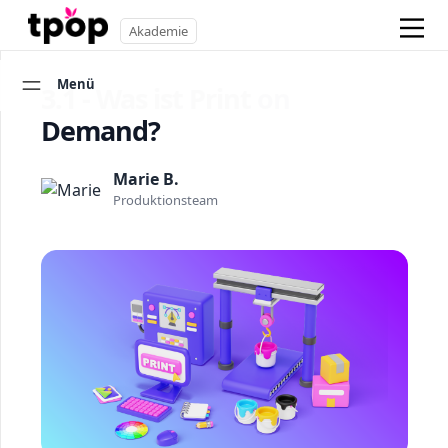
Akademie
Menü
3.1 - Was ist Print on
Demand?
Marie B.
Produktionsteam