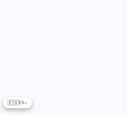
🇪🇸
ES
▲