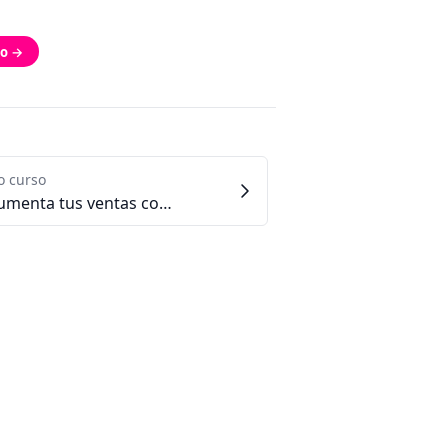
do →
o curso
2.2 - Aumenta tus ventas con publicidad