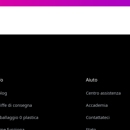
fo
Aiuto
blog
Centro assistenza
riffe di consegna
Accademia
ballaggio 0 plastica
Contattateci
me funziona
Stato