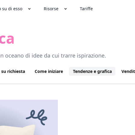
o su di esso
Risorse
Tariffe
ca
 oceano di idee da cui trarre ispirazione.
su richiesta
Come iniziare
Tendenze e grafica
Vendi