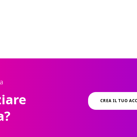
ta
ziare
CREA IL TUO A
a?